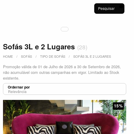
Pesquisar
Sofás 3L e 2 Lugares
(
28
)
HOME
SOFÁS
TIPO DE SOFÁS
SOFÁS 3L E 2 LUGARES
Promoção válida de 01 de Julho de 2026 a 30 de Setembro de 2026,
não acumulável com outras campanhas em vigor. Limitado ao Stock
existente.
Ordernar por
15%