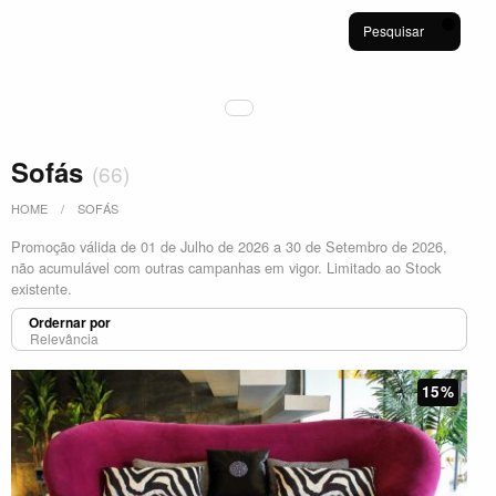
Pesquisar
Sofás
(
66
)
HOME
SOFÁS
Promoção válida de 01 de Julho de 2026 a 30 de Setembro de 2026,
não acumulável com outras campanhas em vigor. Limitado ao Stock
existente.
Ordernar por
15%