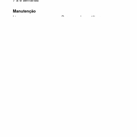
Manutenção
Limpar com um pano seco. Para manchas, utilizar um pano
húmido e de seguida passar um pano seco.
SELECIONE UM OU MAIS PRODUTOS DESTA COMPOSIÇÃO
Composição