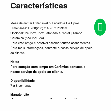
Características
Mesa de Jantar Extensível c/ Lacado e Pé Epóxi
Dimensões: L.200(260) x A.78 x P.99cm
Opcional: Pé Inox, Inox Latonado e Nickel | Tampo
Cerâmica (não incluído)
Para este artigo é possivel escolher outros acabamentos.
Para mais informações, contacte o nosso serviço de apoio
ao cliente.
Notas
Para cotação com tampo em Cerâmica contacte o
nosso serviço de apoio ao cliente.
Disponibilidade
7 a 8 semanas
Manutenção
Limpar com um pano seco. Para manchas, utilizar um pano
húmido e de seguida passar um pano seco.